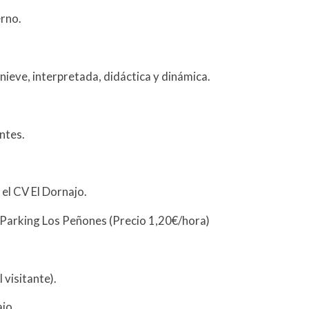
erno.
ieve, interpretada, didáctica y dinámica.
ntes.
 el CV El Dornajo.
el Parking Los Peñones (Precio 1,20€/hora)
 visitante).
ajo.