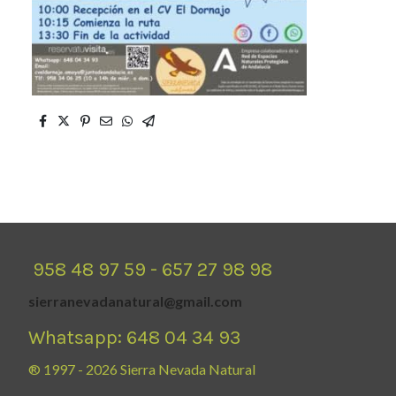
958 48 97 59 - 657 27 98 98
sierranevadanatural@gmail.com
Whatsapp: 648 04 34 93
® 1997 - 2026 Sierra Nevada Natural