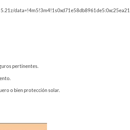
83,15.21z/data=!4m5!3m4!1s0xd71e58db8961de5:0xc25ea
eguros pertinentes.
iento.
ero o bien protección solar.