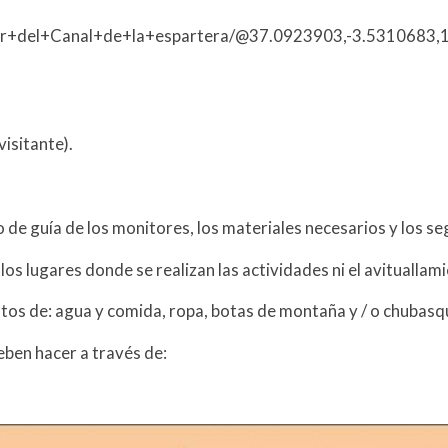
ador+del+Canal+de+la+espartera/@37.0923903,-3.53106
visitante).
o de guía de los monitores, los materiales necesarios y los s
 los lugares donde se realizan las actividades ni el avituallam
tos de: agua y comida, ropa, botas de montaña y / o chubasqu
deben hacer a través de: