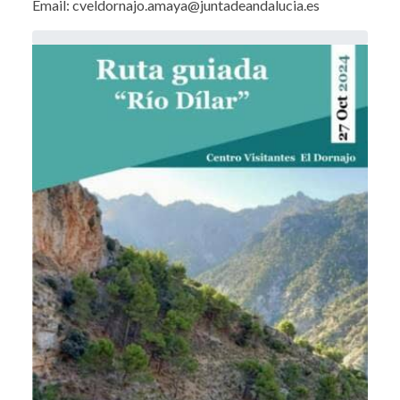
Email: cveldornajo.amaya@juntadeandalucia.es