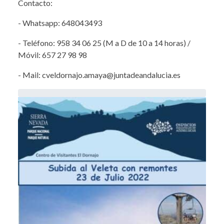
Contacto:
- Whatsapp: 648043493
- Teléfono: 958 34 06 25 (M a D de 10 a 14 horas) /
Móvil: 657 27 98 98
- Mail: cveldornajo.amaya@juntadeandalucia.es