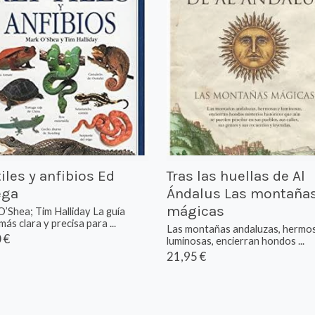
iles y anfibios Ed
Tras las huellas de Al
ga
Ándalus Las montaña
mágicas
’Shea; Tim Halliday La guía
más clara y precisa para ...
Las montañas andaluzas, hermo
 €
luminosas, encierran hondos ...
21,95 €