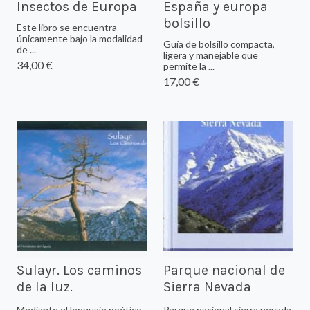
Insectos de Europa
España y europa
bolsillo
Este libro se encuentra
únicamente bajo la modalidad
Guía de bolsillo compacta,
de ...
ligera y manejable que
34,00 €
permite la ...
17,00 €
Sulayr. Los caminos
Parque nacional de
de la luz.
Sierra Nevada
Mediante el lenguaje poético
Parque nacional sierra nevada