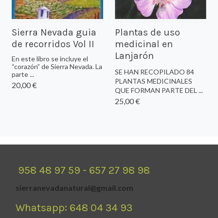
Sierra Nevada guia
Plantas de uso
de recorridos Vol II
medicinal en
Lanjarón
En este libro se incluye el
“corazón” de Sierra Nevada. La
SE HAN RECOPILADO 84
parte ...
PLANTAS MEDICINALES
20,00 €
QUE FORMAN PARTE DEL ...
25,00 €
958 48 97 59 - 657 27 98 98
sierranevadanatural@gmail.com
Whatsapp: 648 04 34 93