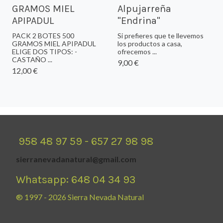
GRAMOS MIEL
Alpujarreña
APIPADUL
"Endrina"
PACK 2 BOTES 500
Si prefieres que te llevemos
GRAMOS MIEL APIPADUL
los productos a casa,
ELIGE DOS TIPOS: -
ofrecemos ...
CASTAÑO ...
9,00 €
12,00 €
958 48 97 59 - 657 27 98 98
sierranevadanatural@gmail.com
Whatsapp: 648 04 34 93
® 1997 - 2026 Sierra Nevada Natural