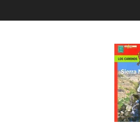
TIENDA
Los caminos de Alba 20 rutas sen