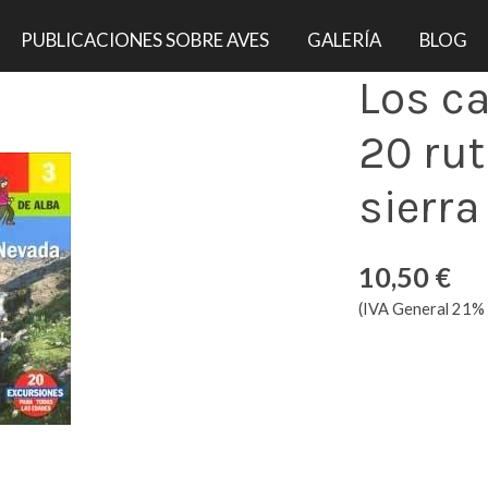
cillas por sierra nevada
PUBLICACIONES SOBRE AVES
GALERÍA
BLOG
Los c
20 rut
sierr
10,50 €
(IVA General 21% 