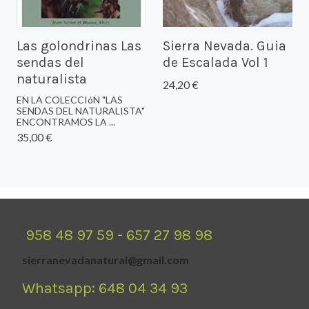
Las golondrinas Las
Sierra Nevada. Guia
sendas del
de Escalada Vol 1
naturalista
24,20 €
EN LA COLECCIóN "LAS
SENDAS DEL NATURALISTA"
ENCONTRAMOS LA ...
35,00 €
958 48 97 59 - 657 27 98 98
sierranevadanatural@gmail.com
Whatsapp: 648 04 34 93